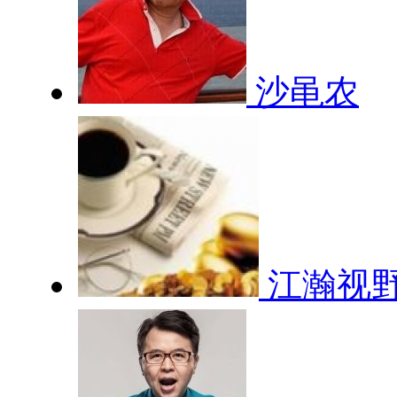
沙黾农
江瀚视