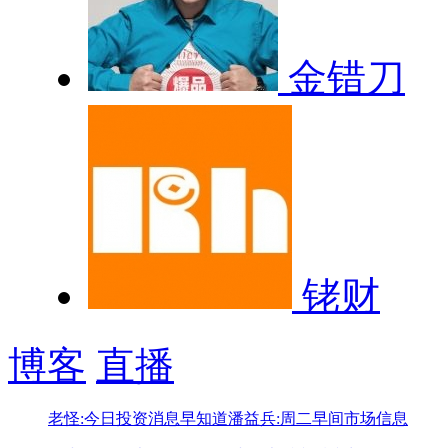
金错刀
铑财
博客
直播
老怪:今日投资消息早知道
潘益兵:周二早间市场信息