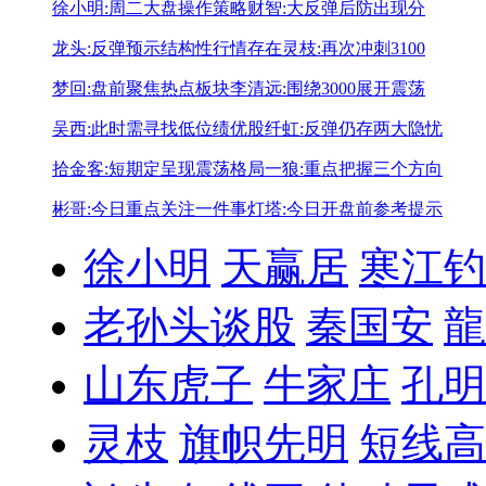
徐小明:周二大盘操作策略
财智:大反弹后防出现分
龙头:反弹预示结构性行情存在
灵枝:再次冲刺3100
梦回:盘前聚焦热点板块
李清远:围绕3000展开震荡
吴西:此时需寻找低位绩优股
纤虹:反弹仍存两大隐忧
拾金客:短期定呈现震荡格局
一狼:重点把握三个方向
彬哥:今日重点关注一件事
灯塔:今日开盘前参考提示
徐小明
天赢居
寒江钓
老孙头谈股
秦国安
龍
山东虎子
牛家庄
孔明
灵枝
旗帜先明
短线高