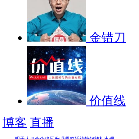
金错刀
价值线
博客
直播
明天大盘会企稳回升吗
调整延续静候转机出现