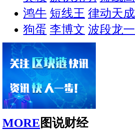
鸿牛
短线王
律动天成
狗蛋
李博文
波段龙一
MORE
图说财经