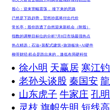
股心：迎来宽幅震荡， 接下来的思路
已然是下跌趋势，贸然抄底将付出代价
常长亭：股价跌透了自然迎来新机会（附股）
指数的调整目标位的分析
7月8日市场最强热点
热点精选：石油+装配式建筑+旅游板块+AI硬件
柳哥财经:机会是跌出来的，逢低布局硬科技
徐小明
天赢居
寒江钓
老孙头谈股
秦国安
龍
山东虎子
牛家庄
孔明
灵枝
旗帜先明
短线高