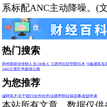
系标配ANC主动降噪。(文
热门搜索
郑州抓获涉传销人员130余人
江西挖出巨型阴沉木
76集团军在
2442公里红色旅游公路
为您推荐
诚聘英才
|
关于我们
|
合作伙伴
|
法律声明
|
征稿启事
|
友链申请
本站所有文章、数据仅供