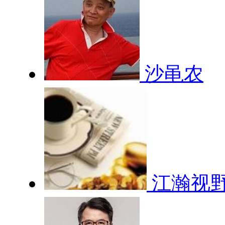
沙黾农
江瀚视