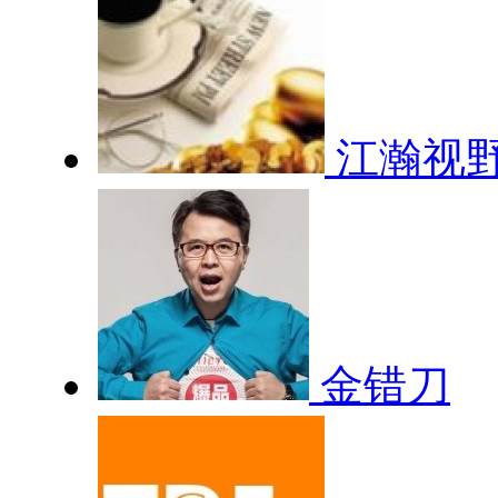
江瀚视
金错刀