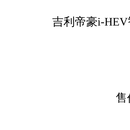
吉利帝豪i-HE
售