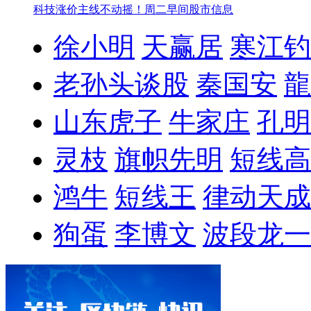
科技涨价主线不动摇！
周二早间股市信息
徐小明
天赢居
寒江钓
老孙头谈股
秦国安
龍
山东虎子
牛家庄
孔明
灵枝
旗帜先明
短线高
鸿牛
短线王
律动天成
狗蛋
李博文
波段龙一