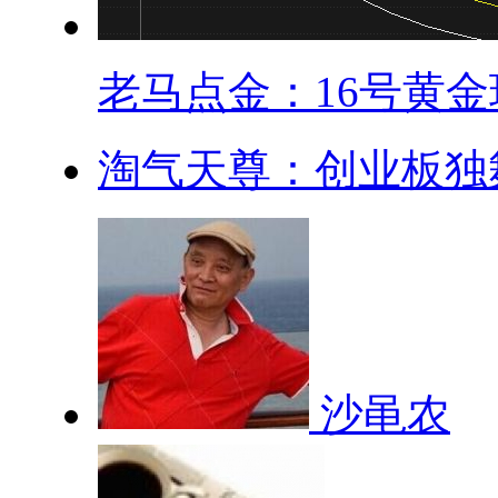
老马点金：16号黄金现
淘气天尊：创业板独舞
沙黾农