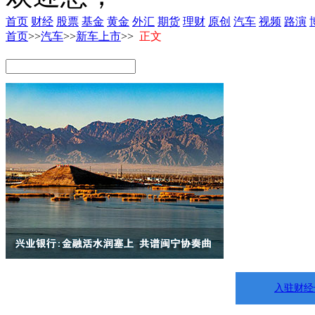
首页
财经
股票
基金
黄金
外汇
期货
理财
原创
汽车
视频
路演
首页
>>
汽车
>>
新车上市
>>
正文
入驻财经