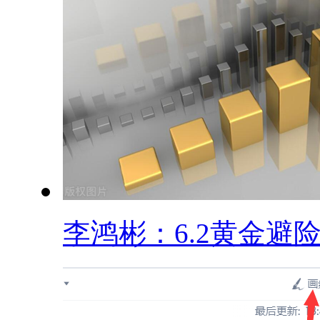
李鸿彬：6.2黄金避险.