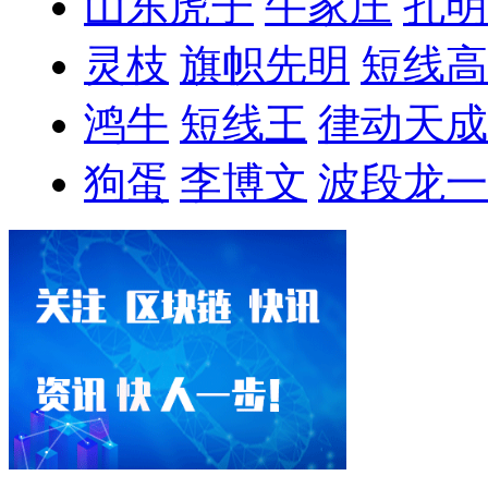
山东虎子
牛家庄
孔明
灵枝
旗帜先明
短线高
鸿牛
短线王
律动天成
狗蛋
李博文
波段龙一