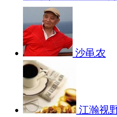
沙黾农
江瀚视