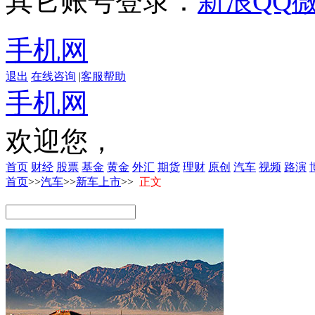
其它账号登录：
新浪
QQ
手机网
退出
在线咨询
|
客服帮助
手机网
欢迎您，
首页
财经
股票
基金
黄金
外汇
期货
理财
原创
汽车
视频
路演
首页
>>
汽车
>>
新车上市
>>
正文