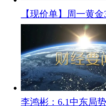
【现价单】周一黄金33
李鸿彬：6.1中东局势.