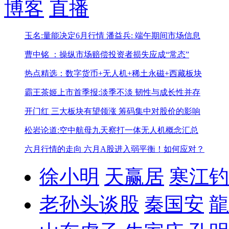
博客
直播
玉名:量能决定6月行情
潘益兵: 端午期间市场信息
曹中铭 ：操纵市场赔偿投资者损失应成“常态”
热点精选：数字货币+无人机+稀土永磁+西藏板块
霸王茶姬上市首季报:淡季不淡 韧性与成长性并存
开门红 三大板块有望领涨
筹码集中对股价的影响
松岩论道:空中航母九天察打一体无人机概念汇总
六月行情的走向
六月A股进入弱平衡！如何应对？
徐小明
天赢居
寒江钓
老孙头谈股
秦国安
龍