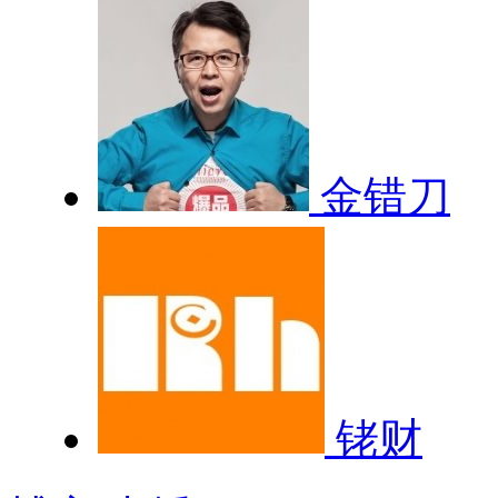
金错刀
铑财