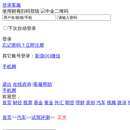
登录
客服
使用财视扫码登陆
下次自动登录
登录
忘记密码？
立即注册
其它账号登录：
新浪
QQ
微信
手机网
退出
在线咨询
|
客服帮助
手机网
欢迎您，
首页
财经
股票
基金
黄金
外汇
期货
理财
原创
汽车
视频
路演
首页
>>
汽车
>>
试驾评测
>>
正文