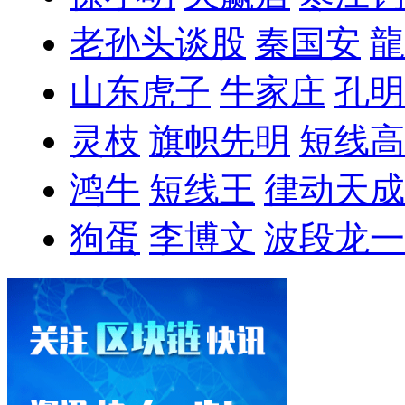
老孙头谈股
秦国安
龍
山东虎子
牛家庄
孔明
灵枝
旗帜先明
短线高
鸿牛
短线王
律动天成
狗蛋
李博文
波段龙一