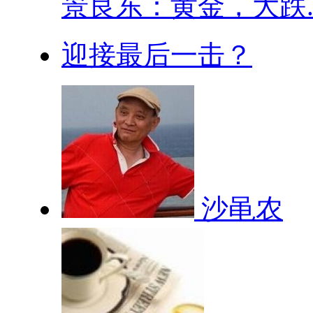
​景良东：黄金，大跌..
迎接最后一击？
沙黾农