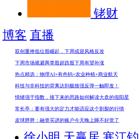
铑财
博客
直播
双创重挫低位股崛起，下周或迎风格反攻
下周市场规避两类股
超跌股下周有望补涨
热点精选：物理AI+有色钨+农业种植+商业航天
科技与非科技的背离达到极致
强反弹一触即发！
情绪强于指数，接下来的思路
如何解读大盘的假阳星
常长亭：要有强大的定力才能适应这个割裂的行情
皮球胖胖：融资买进的账户今天晚上睡不好觉了
徐小明
天赢居
寒江钓