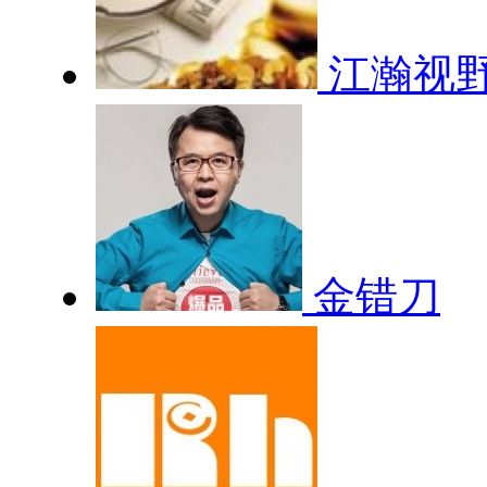
江瀚视
金错刀