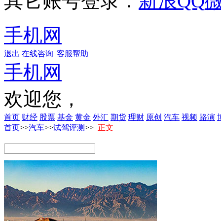
其它账号登录：
新浪
QQ
手机网
退出
在线咨询
|
客服帮助
手机网
欢迎您，
首页
财经
股票
基金
黄金
外汇
期货
理财
原创
汽车
视频
路演
首页
>>
汽车
>>
试驾评测
>>
正文