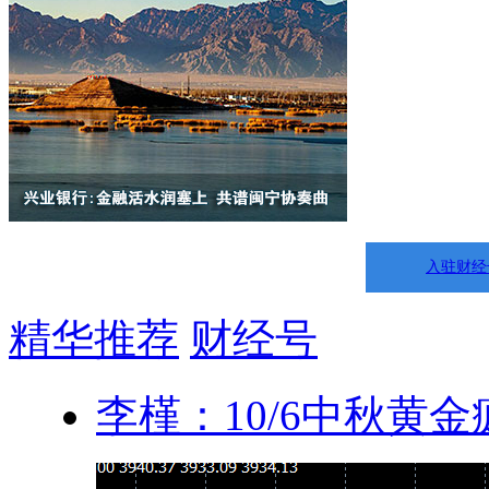
入驻财经
精华推荐
财经号
李槿：10/6中秋黄金疯