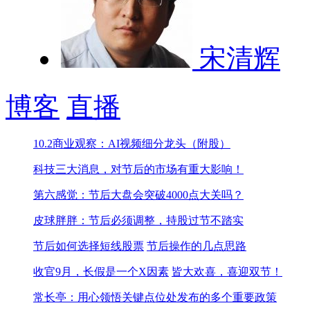
宋清辉
博客
直播
10.2商业观察：AI视频细分龙头（附股）
科技三大消息，对节后的市场有重大影响！
第六感觉：节后大盘会突破4000点大关吗？
皮球胖胖：节后必须调整，持股过节不踏实
节后如何选择短线股票
节后操作的几点思路
收官9月，长假是一个X因素
皆大欢喜，喜迎双节！
常长亭：用心领悟关键点位处发布的多个重要政策