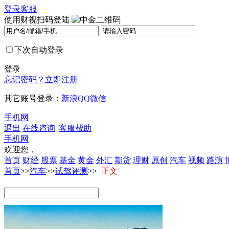
登录
客服
使用财视扫码登陆
下次自动登录
登录
忘记密码？
立即注册
其它账号登录：
新浪
QQ
微信
手机网
退出
在线咨询
|
客服帮助
手机网
欢迎您，
首页
财经
股票
基金
黄金
外汇
期货
理财
原创
汽车
视频
路演
首页
>>
汽车
>>
试驾评测
>>
正文