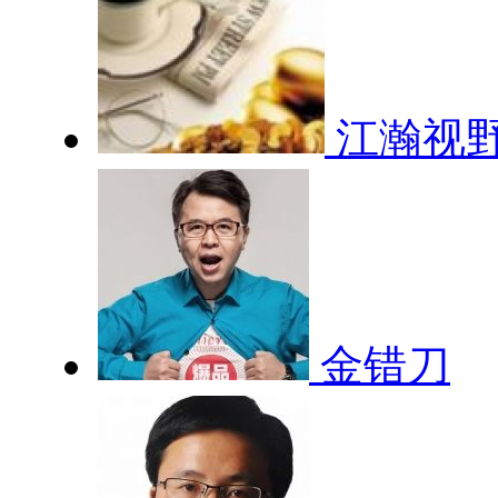
江瀚视
金错刀