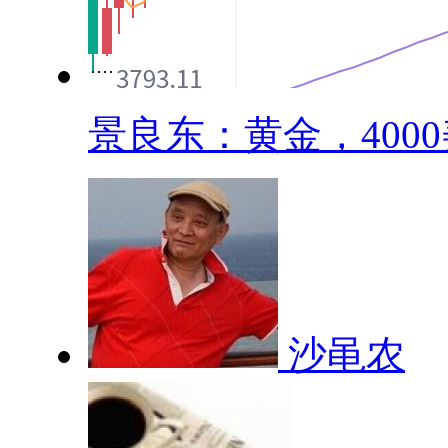
景良东：黄金，4000美
沙黾农