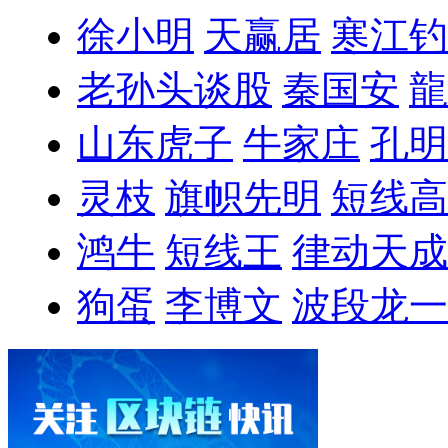
徐小明
天赢居
寒江钓
老孙头谈股
秦国安
龍
山东虎子
牛家庄
孔明
灵枝
旗帜先明
短线高
鸿牛
短线王
律动天成
狗蛋
李博文
波段龙一