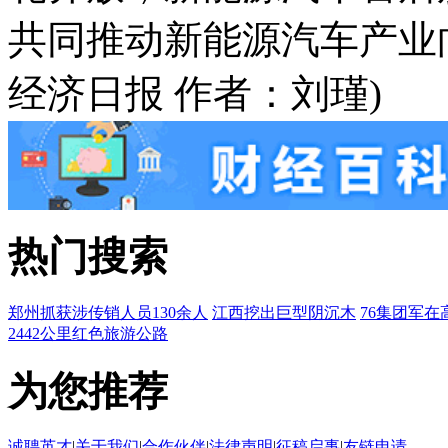
共同推动新能源汽车产业
经济日报 作者：刘瑾)
热门搜索
郑州抓获涉传销人员130余人
江西挖出巨型阴沉木
76集团军在
2442公里红色旅游公路
为您推荐
诚聘英才
|
关于我们
|
合作伙伴
|
法律声明
|
征稿启事
|
友链申请