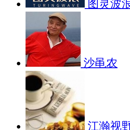
图灵波
沙黾农
江瀚视