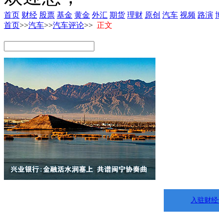
首页
财经
股票
基金
黄金
外汇
期货
理财
原创
汽车
视频
路演
首页
>>
汽车
>>
汽车评论
>>
正文
入驻财经