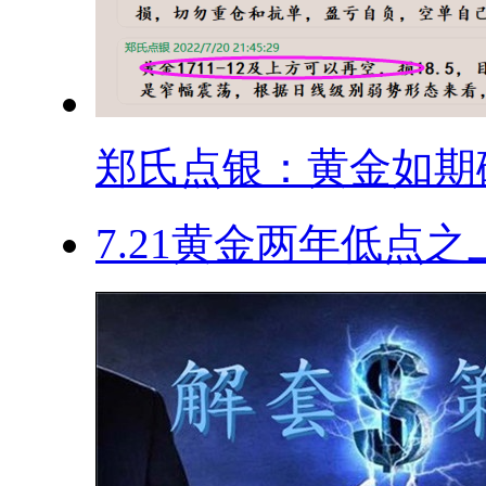
郑氏点银：黄金如期破.
​7.21黄金两年低点之