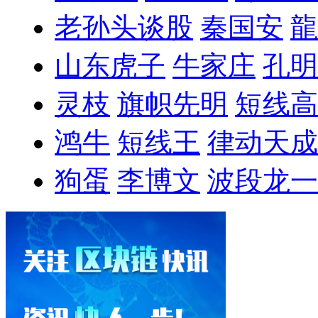
老孙头谈股
秦国安
龍
山东虎子
牛家庄
孔明
灵枝
旗帜先明
短线高
鸿牛
短线王
律动天成
狗蛋
李博文
波段龙一