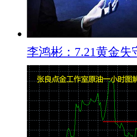
李鸿彬：7.21黄金失守.