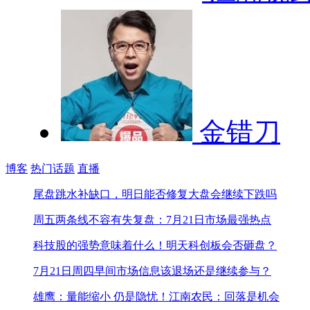
金错刀
博客
热门话题
直播
尾盘跳水补缺口，明日能否修复
大盘会继续下跌吗
周五两条线不容有失
复盘：7月21日市场最强热点
科技股的强势意味着什么！
明天科创板会否砸盘？
7月21日周四早间市场信息
该退场还是继续参与？
雄鹰：量能缩小 仍是隐忧！
江南农民：回落是机会