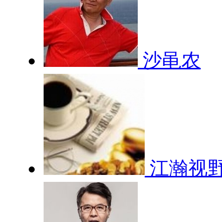
沙黾农
江瀚视