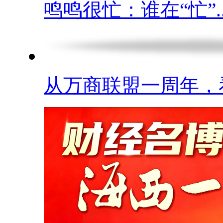
鸣鸣很忙：谁在“忙”..
从万商联盟一周年，看.