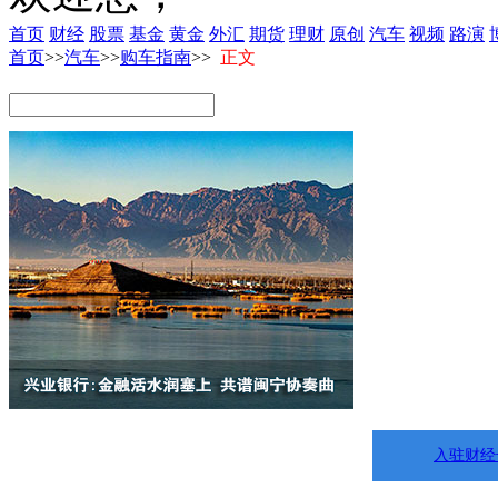
首页
财经
股票
基金
黄金
外汇
期货
理财
原创
汽车
视频
路演
首页
>>
汽车
>>
购车指南
>>
正文
入驻财经