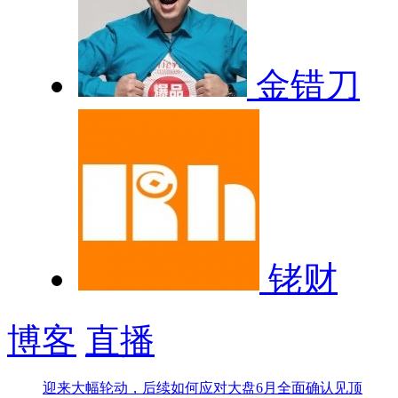
金错刀
铑财
博客
直播
迎来大幅轮动，后续如何应对
大盘6月全面确认见顶