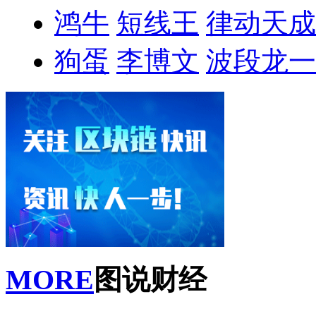
鸿牛
短线王
律动天成
狗蛋
李博文
波段龙一
MORE
图说财经