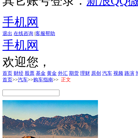
其它账号登录：
新浪
QQ
手机网
退出
在线咨询
|
客服帮助
手机网
欢迎您，
首页
财经
股票
基金
黄金
外汇
期货
理财
原创
汽车
视频
路演
首页
>>
汽车
>>
购车指南
>>
正文