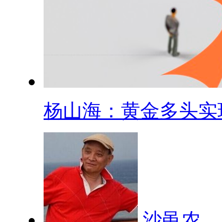
杨山海：黄金多头实现.
沙黾农