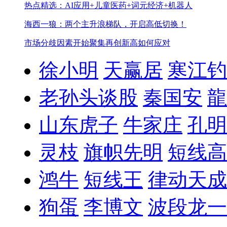
热点精选：AI应用+儿童医药+词元经济+机器人
海西一狼：两个主升浪梯队，开启高低切换！
市场分歧因素开始聚集
再创新高如何应对
徐小明
天赢居
寒江钓
老孙头谈股
秦国安
龍
山东虎子
牛家庄
孔明
灵枝
旗帜先明
短线高
鸿牛
短线王
律动天成
狗蛋
李博文
波段龙一