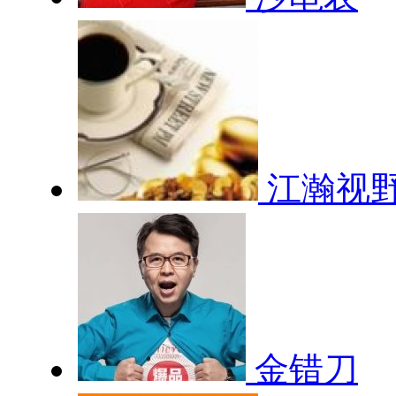
江瀚视
金错刀