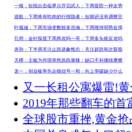
一狼：短线出击临界点开启
武人：下周提防一种走势
巡航：下周将有吃肉的行情
隐者：短期还没有调整完
叶孤城：下周市场变数较多
浩瀚：下周维持弱势反弹
孔明：金针探底下周再攻吗
一哥：下周多头能反攻吗
老孙：下半周关注止跌迹象
惟忠：关注超跌和次新股
天檀：主板为何现突然急跌
展锋：缺口不补继续摩擦
龙一：创业板率先企稳信号
一和：向上突破缺少什么
又一长租公寓爆雷!
黄
2019年那些翻车的首
全球股市重挫,黄金抢