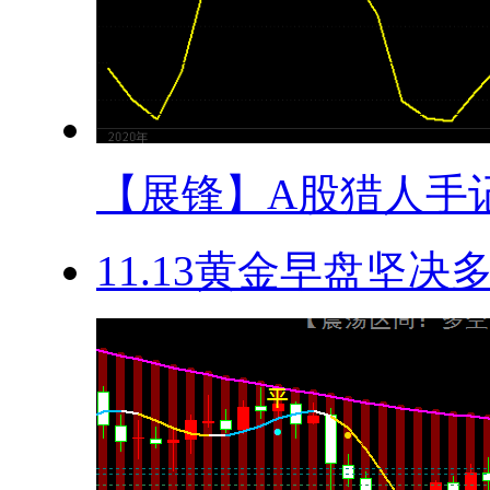
【展锋】A股猎人手记.
11.13黄金早盘坚决