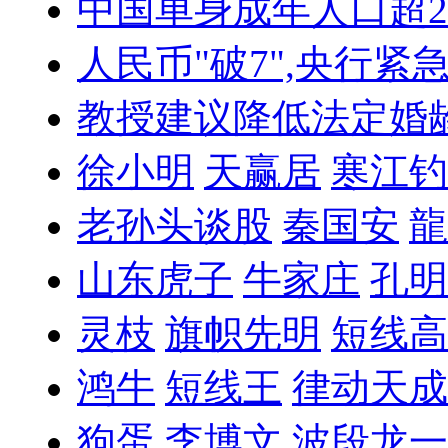
中国单身成年人口超
人民币"破7",央行紧
教授建议降低法定婚
徐小明
天赢居
寒江钓
老孙头谈股
秦国安
龍
山东虎子
牛家庄
孔明
灵枝
旗帜先明
短线高
鸿牛
短线王
律动天成
狗蛋
李博文
波段龙一