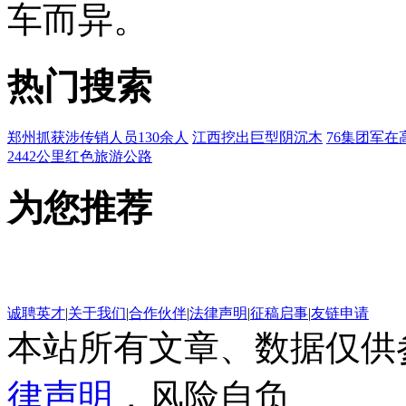
车而异。
热门搜索
郑州抓获涉传销人员130余人
江西挖出巨型阴沉木
76集团军在
2442公里红色旅游公路
为您推荐
诚聘英才
|
关于我们
|
合作伙伴
|
法律声明
|
征稿启事
|
友链申请
本站所有文章、数据仅供
律声明
，风险自负