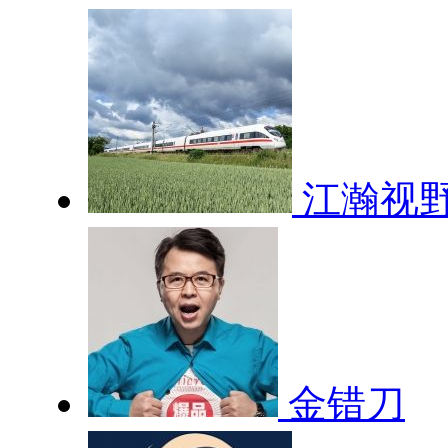
江瀚视
金错刀