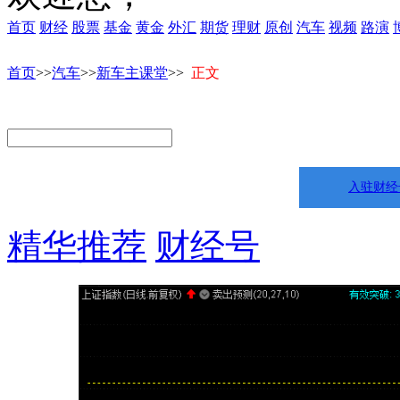
首页
财经
股票
基金
黄金
外汇
期货
理财
原创
汽车
视频
路演
首页
>>
汽车
>>
新车主课堂
>>
正文
入驻财经
精华推荐
财经号