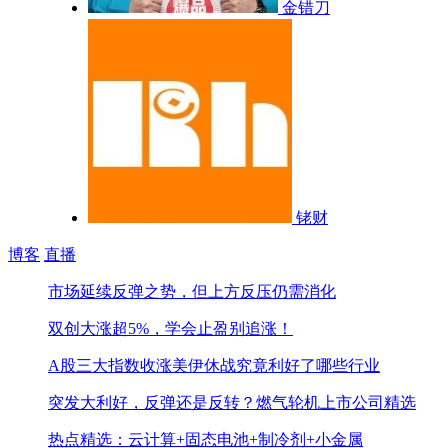
金错刀
铑财
博客
直播
市场延续反弹之势，但上方反压仍需消化
双创大涨超5%，学会止盈别追涨！
A股三大指数收涨
美伊休战究竟利好了哪些行业
突发大利好，反弹还是反转？
燃气轮机上市公司精选
热点精选：云计算+固态电池+制冷剂+小金属