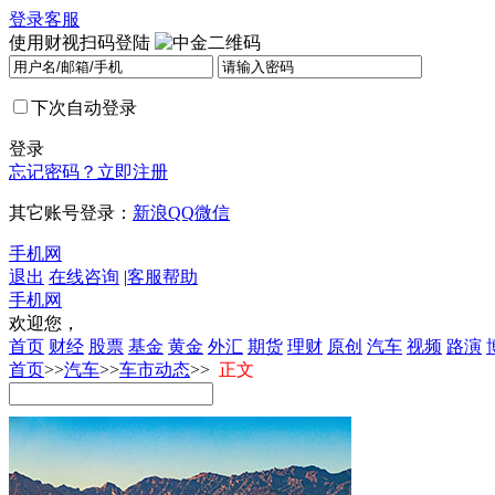
登录
客服
使用财视扫码登陆
下次自动登录
登录
忘记密码？
立即注册
其它账号登录：
新浪
QQ
微信
手机网
退出
在线咨询
|
客服帮助
手机网
欢迎您，
首页
财经
股票
基金
黄金
外汇
期货
理财
原创
汽车
视频
路演
首页
>>
汽车
>>
车市动态
>>
正文