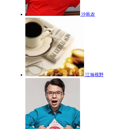
沙黾农
江瀚视野