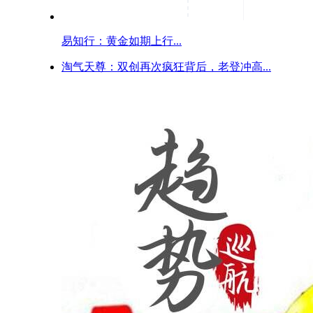
易知行：黄金如期上行...
淘气天尊：双创再次疯狂背后，老登冲高...