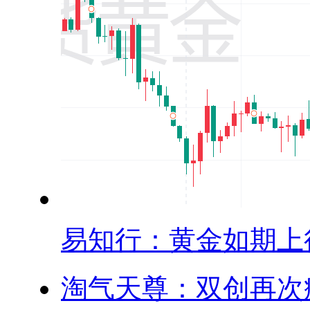
易知行：黄金如期上行.
淘气天尊：双创再次疯