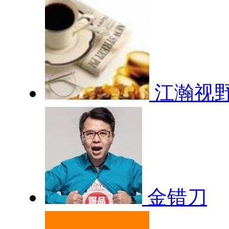
江瀚视
金错刀