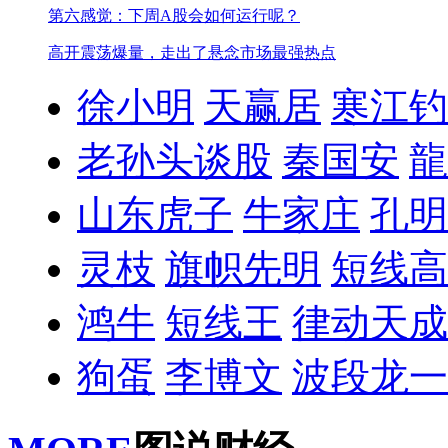
第六感觉：下周A股会如何运行呢？
高开震荡爆量，走出了悬念
市场最强热点
徐小明
天赢居
寒江钓
老孙头谈股
秦国安
龍
山东虎子
牛家庄
孔明
灵枝
旗帜先明
短线高
鸿牛
短线王
律动天成
狗蛋
李博文
波段龙一