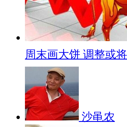
周末画大饼 调整或将.
沙黾农