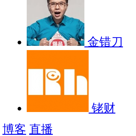
金错刀
铑财
博客
直播