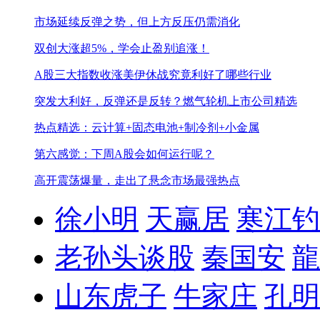
市场延续反弹之势，但上方反压仍需消化
双创大涨超5%，学会止盈别追涨！
A股三大指数收涨
美伊休战究竟利好了哪些行业
突发大利好，反弹还是反转？
燃气轮机上市公司精选
热点精选：云计算+固态电池+制冷剂+小金属
第六感觉：下周A股会如何运行呢？
高开震荡爆量，走出了悬念
市场最强热点
徐小明
天赢居
寒江钓
老孙头谈股
秦国安
龍
山东虎子
牛家庄
孔明