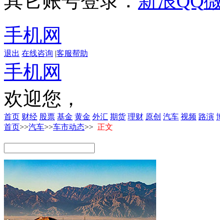
其它账号登录：
新浪
QQ
手机网
退出
在线咨询
|
客服帮助
手机网
欢迎您，
首页
财经
股票
基金
黄金
外汇
期货
理财
原创
汽车
视频
路演
首页
>>
汽车
>>
车市动态
>>
正文