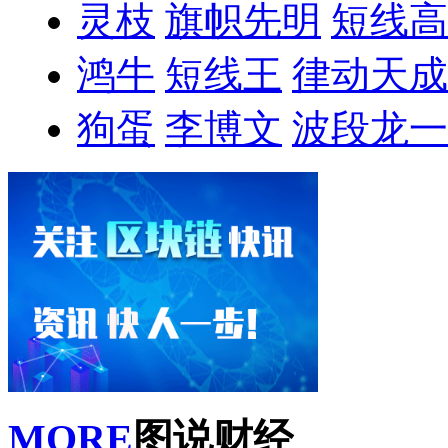
灵枝
旗帜先明
短线高
鸿牛
短线王
律动天成
狗蛋
李博文
波段龙一
MORE
图说财经