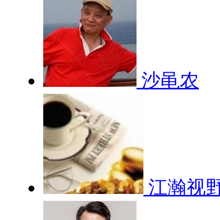
沙黾农
江瀚视