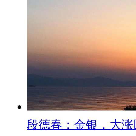
段德春：金银，大涨回.