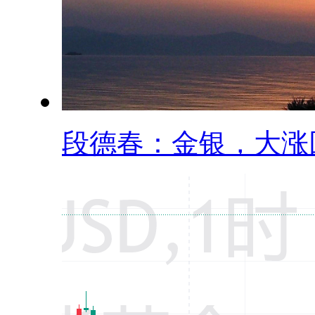
段德春：金银，大涨回.