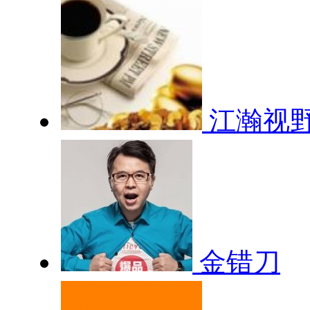
江瀚视
金错刀