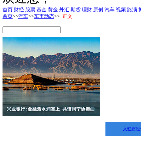
首页
财经
股票
基金
黄金
外汇
期货
理财
原创
汽车
视频
路演
首页
>>
汽车
>>
车市动态
>>
正文
入驻财经