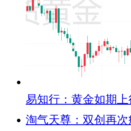
易知行：黄金如期上行.
淘气天尊：双创再次疯