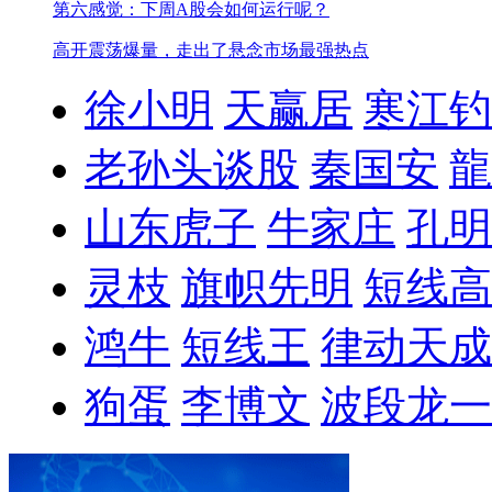
第六感觉：下周A股会如何运行呢？
高开震荡爆量，走出了悬念
市场最强热点
徐小明
天赢居
寒江钓
老孙头谈股
秦国安
龍
山东虎子
牛家庄
孔明
灵枝
旗帜先明
短线高
鸿牛
短线王
律动天成
狗蛋
李博文
波段龙一