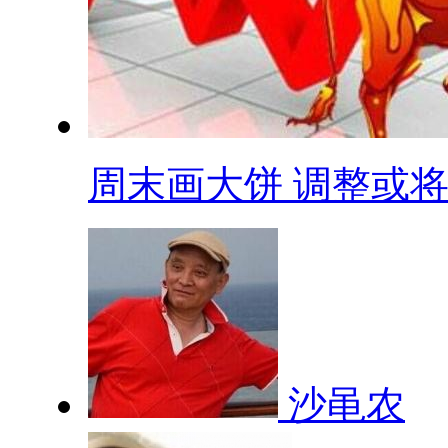
周末画大饼 调整或将.
沙黾农