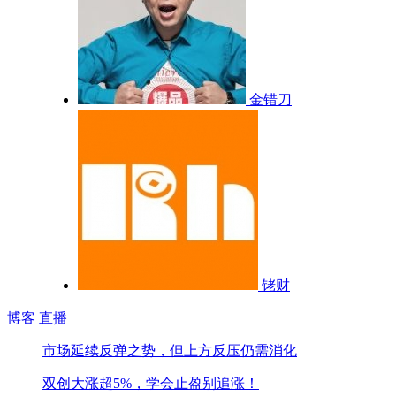
金错刀
铑财
博客
直播
市场延续反弹之势，但上方反压仍需消化
双创大涨超5%，学会止盈别追涨！