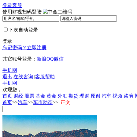
登录
客服
使用财视扫码登陆
下次自动登录
登录
忘记密码？
立即注册
其它账号登录：
新浪
QQ
微信
手机网
退出
在线咨询
|
客服帮助
手机网
欢迎您，
首页
财经
股票
基金
黄金
外汇
期货
理财
原创
汽车
视频
路演
首页
>>
汽车
>>
车市动态
>>
正文