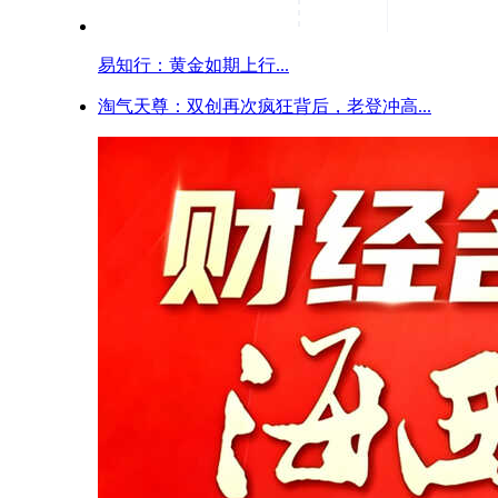
易知行：黄金如期上行...
淘气天尊：双创再次疯狂背后，老登冲高...