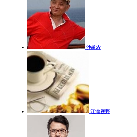
沙黾农
江瀚视野