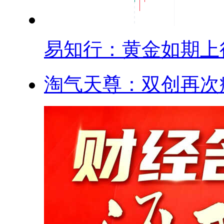
易知行：黄金如期上行.
淘气天尊：双创再次疯