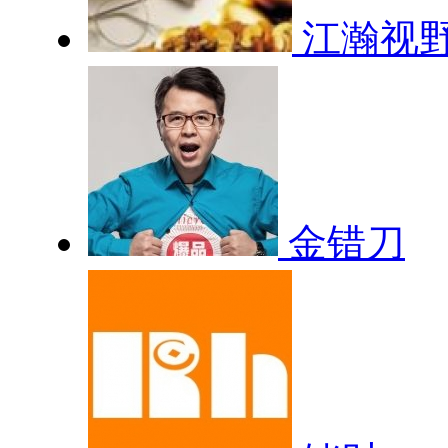
江瀚视
金错刀