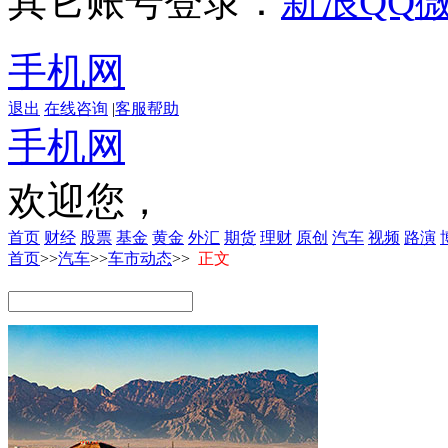
其它账号登录：
新浪
QQ
手机网
退出
在线咨询
|
客服帮助
手机网
欢迎您，
首页
财经
股票
基金
黄金
外汇
期货
理财
原创
汽车
视频
路演
首页
>>
汽车
>>
车市动态
>>
正文