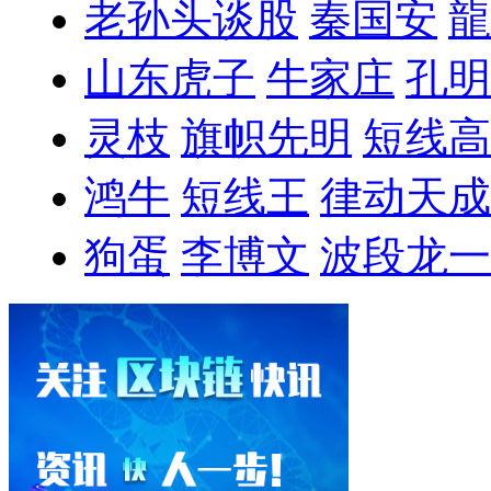
老孙头谈股
秦国安
龍
山东虎子
牛家庄
孔明
灵枝
旗帜先明
短线高
鸿牛
短线王
律动天成
狗蛋
李博文
波段龙一