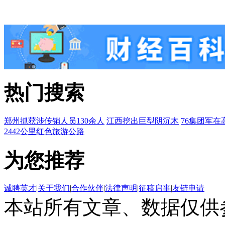
热门搜索
郑州抓获涉传销人员130余人
江西挖出巨型阴沉木
76集团军在
2442公里红色旅游公路
为您推荐
诚聘英才
|
关于我们
|
合作伙伴
|
法律声明
|
征稿启事
|
友链申请
本站所有文章、数据仅供