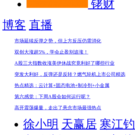
铑财
博客
直播
市场延续反弹之势，但上方反压仍需消化
双创大涨超5%，学会止盈别追涨！
A股三大指数收涨
美伊休战究竟利好了哪些行业
突发大利好，反弹还是反转？
燃气轮机上市公司精选
热点精选：云计算+固态电池+制冷剂+小金属
第六感觉：下周A股会如何运行呢？
高开震荡爆量，走出了悬念
市场最强热点
徐小明
天赢居
寒江钓