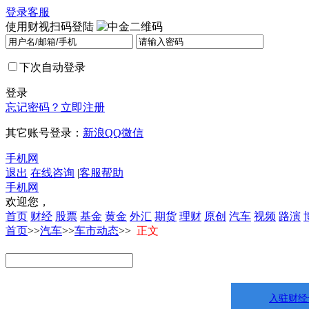
登录
客服
使用财视扫码登陆
下次自动登录
登录
忘记密码？
立即注册
其它账号登录：
新浪
QQ
微信
手机网
退出
在线咨询
|
客服帮助
手机网
欢迎您，
首页
财经
股票
基金
黄金
外汇
期货
理财
原创
汽车
视频
路演
首页
>>
汽车
>>
车市动态
>>
正文
入驻财经