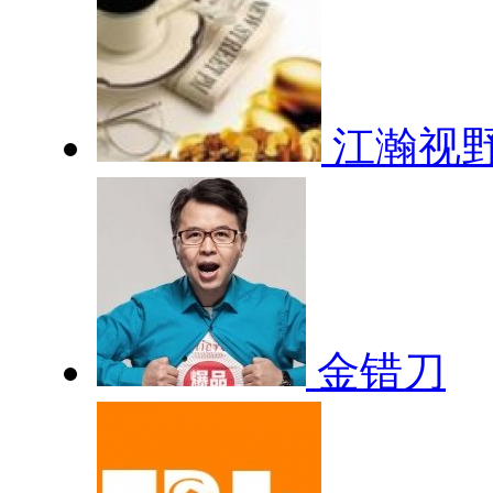
江瀚视
金错刀