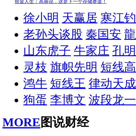
拾金人生：高盛说，这是下一个存储赛道！
徐小明
天赢居
寒江钓
老孙头谈股
秦国安
龍
山东虎子
牛家庄
孔明
灵枝
旗帜先明
短线高
鸿牛
短线王
律动天成
狗蛋
李博文
波段龙一
MORE
图说财经