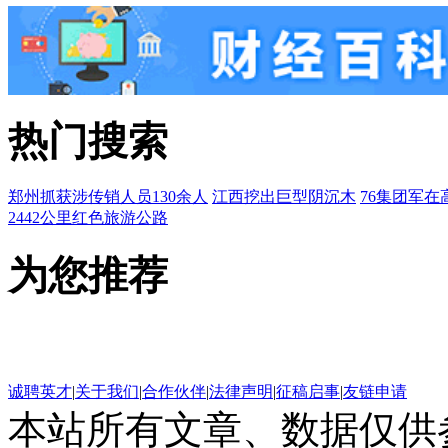
热门搜索
郑州抓获涉传销人员130余人
江西挖出巨型阴沉木
76集团军在
2442公里红色旅游公路
为您推荐
诚聘英才
|
关于我们
|
合作伙伴
|
法律声明
|
征稿启事
|
友链申请
本站所有文章、数据仅供